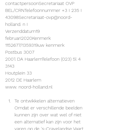
contactpersoonSecretariaat OVP 
BEL/CRNTelefoonnummer +3 I 235 I 
43098Secretariaat-ovp@noord-
holland. n I
Verzenddatum19 
februari2020Kenmerk 
1152677/1359319uw kenmerk
Postbus 3007
200'l DA HaarlemTelefoon (023) 5l 4 
3143
Houtplein 33
2012 DE Haarlem
www. noord-holland.nl
Te ontwikkelen alternatieven
Omdat er verschillende beelden 
kunnen zijn over wat wel of niet 
een alternatief kan zijn voor het 
varen op de 's-Cravelandse Vaart, 