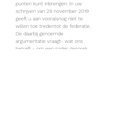
punten kunt inbrengen. ln uw 
schrijven van 29 november 2019 
geeft u aan vooralsnog niet te 
willen toe tredentot de federatie. 
De daarbij genoemde 
argumentatie vraagt- wat ons 
betreft - om een nader gesprek 
tussen u, de federatie en de 
provincie om een aantal 
ondenruerpen verder door te 
spreken en eventuele 
misverstanden uit de wereld te 
helpen. Graag hoor ik of u daartoe 
bereid bent zodat het 
secretariaat dit gesprek kan 
inplannen. Daarnaast kunt u ook 
een schriftelijke reactie op uw 
brief tegemoet zien.